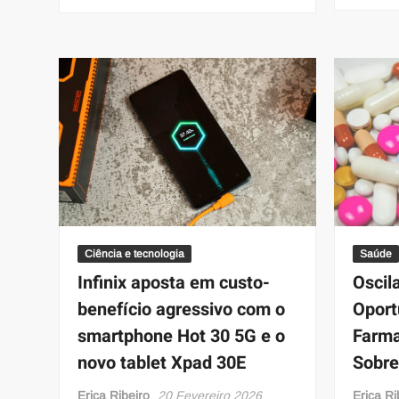
Ciência e tecnologia
Saúde
Infinix aposta em custo-
Oscil
benefício agressivo com o
Oport
smartphone Hot 30 5G e o
Farma
novo tablet Xpad 30E
Sobre
Erica Ribeiro
20 Fevereiro 2026
Erica Ri