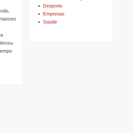
Desporto
endo,
Empresas
 maiores
Saúde
ca
 deixou
 tempo