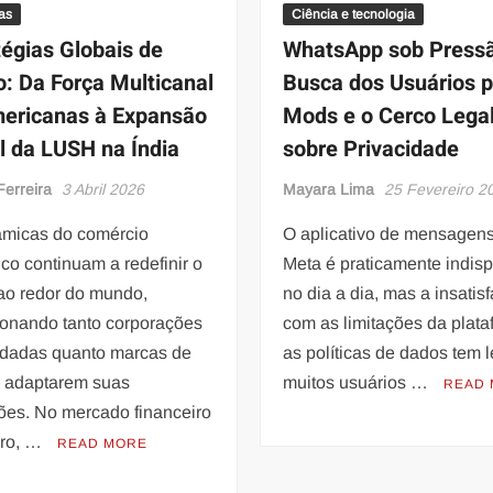
as
Ciência e tecnologia
tégias Globais de
WhatsApp sob Pressã
o: Da Força Multicanal
Busca dos Usuários p
ericanas à Expansão
Mods e o Cerco Lega
al da LUSH na Índia
sobre Privacidade
Ferreira
3 Abril 2026
Mayara Lima
25 Fevereiro 2
âmicas do comércio
O aplicativo de mensagen
ico continuam a redefinir o
Meta é praticamente indis
 ao redor do mundo,
no dia a dia, mas a insatis
ionando tanto corporações
com as limitações da plata
idadas quanto marcas de
as políticas de dados tem 
a adaptarem suas
muitos usuários …
READ
ões. No mercado financeiro
iro, …
READ MORE