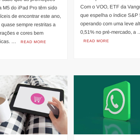
Com o VOO, ETF da Vang
a M5 do iPad Pro têm sido
que espelha o índice S&P 
íceis de encontrar este ano,
operando com uma leve al
 quase sempre restritas a
0,51% no pré-mercado, a 
urações e cores bem
ficas. …
READ MORE
READ MORE