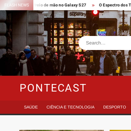
Skip
te 20 ao freio de mão no Galaxy S27
FLASH NEWS
O Espectro dos Tablets d
to
content
Search
PONTECAST
SAÚDE
CIÊNCIA E TECNOLOGIA
DESPORTO