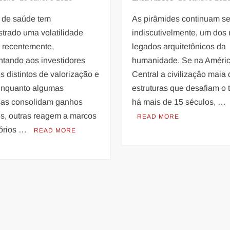
r de saúde tem
As pirâmides continuam s
trado uma volatilidade
indiscutivelmente, um dos
l recentemente,
legados arquitetônicos da
ntando aos investidores
humanidade. Se na Améri
s distintos de valorização e
Central a civilização maia
 Enquanto algumas
estruturas que desafiam o
as consolidam ganhos
há mais de 15 séculos, …
es, outras reagem a marcos
READ MORE
tórios …
READ MORE