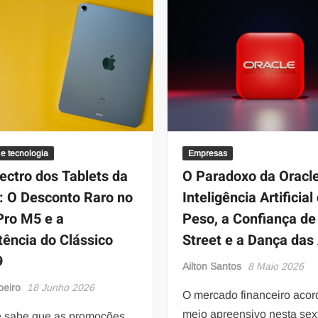
 e tecnologia
Empresas
ectro dos Tablets da
O Paradoxo da Oracle
: O Desconto Raro no
Inteligência Artificial
Pro M5 e a
Peso, a Confiança de
tência do Clássico
Street e a Dança das
9
Ailton Santos
8 Maio 2026
beiro
18 Junho 2026
O mercado financeiro aco
meio apreensivo nesta sext
e sabe que as promoções