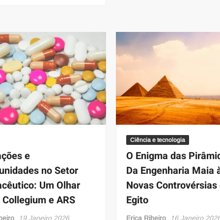
Ciência e tecnologia
ações e
O Enigma das Pirâmi
unidades no Setor
Da Engenharia Maia 
cêutico: Um Olhar
Novas Controvérsias
 Collegium e ARS
Egito
beiro
19 Janeiro 2026
Erica Ribeiro
16 Janeiro 202