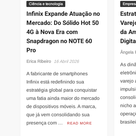
Ciência e tecnologia
Empres
Infinix Expande Atuação no
Estra
Mercado: Do Sólido Hot 50
Varej
4G à Nova Era com
da Am
Snapdragon no NOTE 60
Digit
Pro
Ângela 
Erica Ribeiro
16 Abril 2026
As din
eletrôn
A fabricante de smartphones
varejo
Infinix está redefinindo sua
impuls
estratégia global para conquistar
consol
uma fatia ainda maior do mercado
nicho 
de dispositivos móveis. A marca,
operaç
que já vem consolidando sua
brasile
presença com …
READ MORE