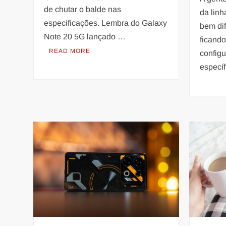
de chutar o balde nas
da linh
especificações. Lembra do Galaxy
bem dif
Note 20 5G lançado …
ficando
READ MORE
config
especí