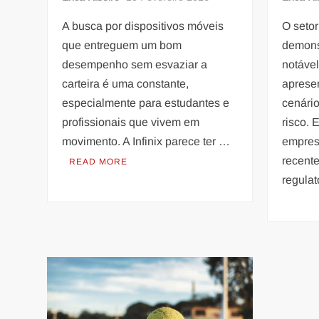
A busca por dispositivos móveis
O seto
que entreguem um bom
demons
desempenho sem esvaziar a
notáve
carteira é uma constante,
aprese
especialmente para estudantes e
cenário
profissionais que vivem em
risco.
movimento. A Infinix parece ter …
empres
recent
READ MORE
regula