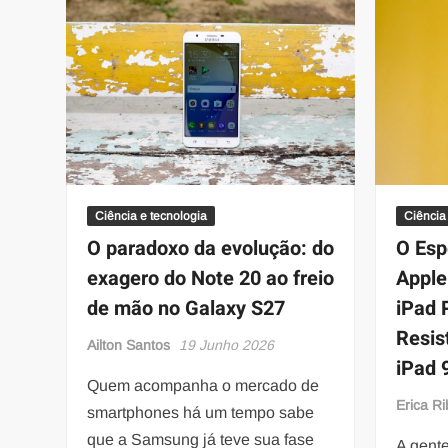
Ciência e tecnologia
Ciência
O paradoxo da evolução: do
O Esp
exagero do Note 20 ao freio
Apple
de mão no Galaxy S27
iPad 
Resis
Ailton Santos
19 Junho 2026
iPad 
Quem acompanha o mercado de
Erica Ri
smartphones há um tempo sabe
que a Samsung já teve sua fase
A gent